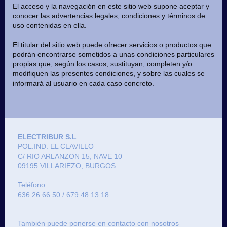
El acceso y la navegación en este sitio web supone aceptar y
conocer las advertencias legales, condiciones y términos de
uso contenidas en ella.
El titular del sitio web puede ofrecer servicios o productos que
podrán encontrarse sometidos a unas condiciones particulares
propias que, según los casos, sustituyan, completen y/o
modifiquen las presentes condiciones, y sobre las cuales se
informará al usuario en cada caso concreto.
ELECTRIBUR S.L
POL.IND. EL CLAVILLO
C/ RIO ARLANZON 15, NAVE 10
09195 VILLARIEZO, BURGOS
Teléfono:
636 26 66 50 / 679 48 13 18
También puede ponerse en contacto con nosotros